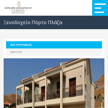
Ξενοδοχείο Πόρτο Πλάζα
ΦΩΤΟΓΡΑΦΊΕΣ
ΧΆΡΤΗΣ